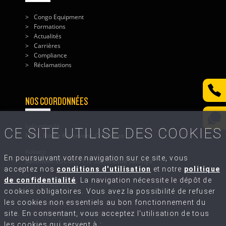
Congo Equipment
Formations
Actualités
Carrières
Compliance
Réclamations
NOS COORDONNÉES
Lubumbashi
CE SITE UTILISE DES COOKIES
N°66, Route Kinsevere, C/Annexe
Kolwezi
En poursuivant votre navigation sur ce site, vous
Bâtiment SOCOCOT,N°26, Avenue Salongo
acceptez nos
conditions d'utilisation
et notre
politique
Service clientèle
de confidentialité
. La navigation nécessite le dépôt de
+243 82 500 31 50
cookies obligatoires. Vous avez la possibilité de refuser
les cookies non essentiels au bon fonctionnement du
Écrivez-nous
contact@congo-equipment.com
site. En consentant, vous acceptez l'utilisation de tous
les cookies qui servent à :