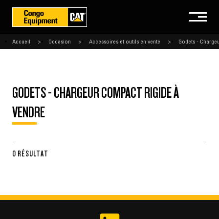
Accueil
Occasion
Accessoires et outils en vente
Godets - Chargeu
GODETS - CHARGEUR COMPACT RIGIDE À
VENDRE
0 RÉSULTAT