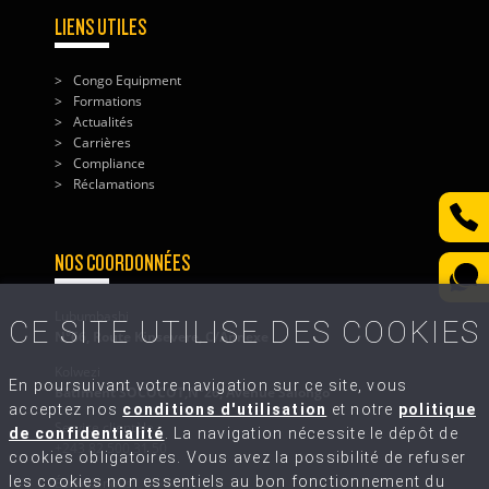
LIENS UTILES
Congo Equipment
Formations
Actualités
Carrières
Compliance
Réclamations
NOS COORDONNÉES
Lubumbashi
CE SITE UTILISE DES COOKIES
N°66, Route Kinsevere, C/Annexe
Kolwezi
En poursuivant votre navigation sur ce site, vous
Bâtiment SOCOCOT,N°26, Avenue Salongo
acceptez nos
conditions d'utilisation
et notre
politique
Service clientèle
de confidentialité
. La navigation nécessite le dépôt de
+243 82 500 31 50
cookies obligatoires. Vous avez la possibilité de refuser
les cookies non essentiels au bon fonctionnement du
Écrivez-nous