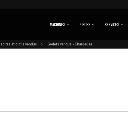
MACHINES
PIÈCES
SERVICES
soires et outils vendus
Godets vendus - Chargeuse