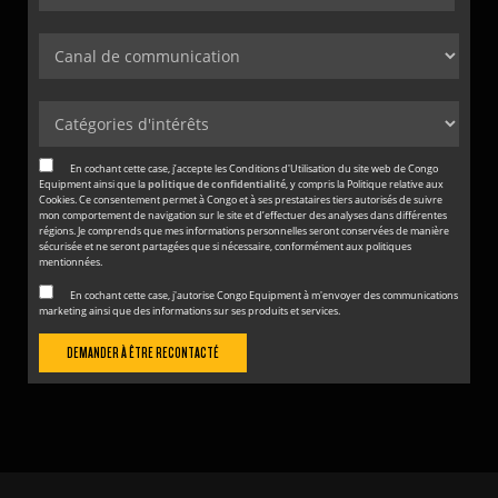
En cochant cette case, j’accepte les Conditions d'Utilisation du site web de Congo
Equipment ainsi que la
politique de confidentialité
, y compris la Politique relative aux
Cookies. Ce consentement permet à Congo et à ses prestataires tiers autorisés de suivre
mon comportement de navigation sur le site et d’effectuer des analyses dans différentes
régions. Je comprends que mes informations personnelles seront conservées de manière
sécurisée et ne seront partagées que si nécessaire, conformément aux politiques
mentionnées.
En cochant cette case, j'autorise Congo Equipment à m'envoyer des communications
marketing ainsi que des informations sur ses produits et services.