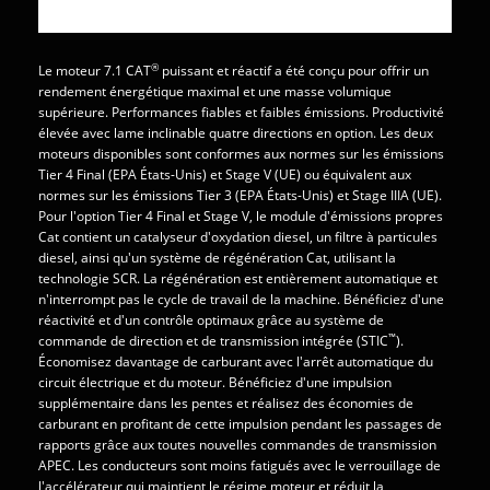
®
Le moteur 7.1 CAT
puissant et réactif a été conçu pour offrir un
rendement énergétique maximal et une masse volumique
supérieure. Performances fiables et faibles émissions. Productivité
élevée avec lame inclinable quatre directions en option. Les deux
moteurs disponibles sont conformes aux normes sur les émissions
Tier 4 Final (EPA États-Unis) et Stage V (UE) ou équivalent aux
normes sur les émissions Tier 3 (EPA États-Unis) et Stage IIIA (UE).
Pour l'option Tier 4 Final et Stage V, le module d'émissions propres
Cat contient un catalyseur d'oxydation diesel, un filtre à particules
diesel, ainsi qu'un système de régénération Cat, utilisant la
technologie SCR. La régénération est entièrement automatique et
n'interrompt pas le cycle de travail de la machine. Bénéficiez d'une
réactivité et d'un contrôle optimaux grâce au système de
™
commande de direction et de transmission intégrée (STIC
).
Économisez davantage de carburant avec l'arrêt automatique du
circuit électrique et du moteur. Bénéficiez d'une impulsion
supplémentaire dans les pentes et réalisez des économies de
carburant en profitant de cette impulsion pendant les passages de
rapports grâce aux toutes nouvelles commandes de transmission
APEC. Les conducteurs sont moins fatigués avec le verrouillage de
l'accélérateur qui maintient le régime moteur et réduit la