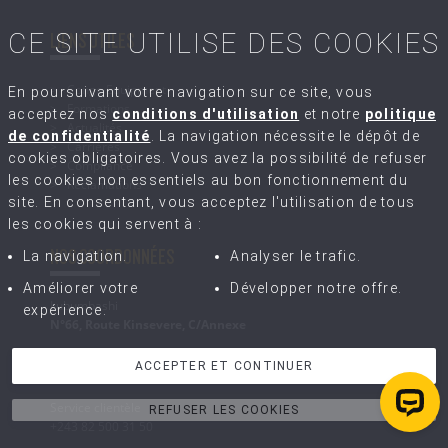
CE SITE UTILISE DES COOKIES
LIENS UTILES
Congo Equipment
En poursuivant votre navigation sur ce site, vous
Formations
acceptez nos
conditions d'utilisation
et notre
politique
Actualités
de confidentialité
. La navigation nécessite le dépôt de
Carrières
cookies obligatoires. Vous avez la possibilité de refuser
Compliance
les cookies non essentiels au bon fonctionnement du
Réclamations
site. En consentant, vous acceptez l'utilisation de tous
les cookies qui servent à :
NOS COORDONNÉES
La navigation.
Analyser le trafic.
Améliorer votre
Développer notre offre.
Lubumbashi
expérience.
N°66, Route Kinsevere, C/Annexe
Kolwezi
ACCEPTER ET CONTINUER
Bâtiment SOCOCOT,N°26, Avenue Salongo
Service clientèle
REFUSER LES COOKIES
+243 82 500 31 50