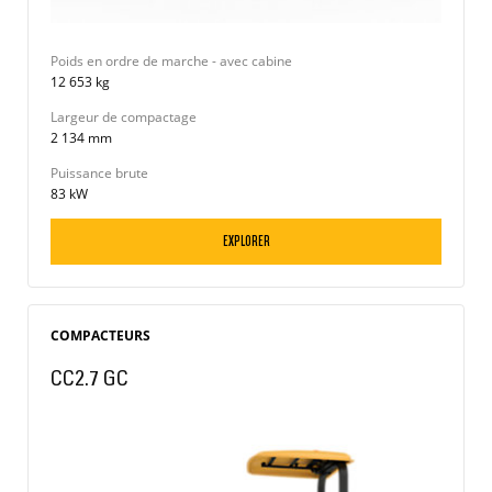
Poids en ordre de marche - avec cabine
12 653 kg
Largeur de compactage
2 134 mm
Puissance brute
83 kW
EXPLORER
COMPACTEURS
CC2.7 GC