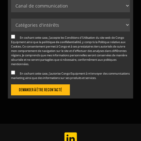
En cochant cette case, j’accepte les Conditions d'Utilisation du site web de Congo
Equipment ainsi que la
politique de confidentialité
, y compris la Politique relative aux
Cookies. Ce consentement permet à Congo et à ses prestataires tiers autorisés de suivre
mon comportement de navigation sur le site et d’effectuer des analyses dans différentes
régions. Je comprends que mes informations personnelles seront conservées de manière
sécurisée et ne seront partagées que si nécessaire, conformément aux politiques
mentionnées.
En cochant cette case, j'autorise Congo Equipment à m'envoyer des communications
marketing ainsi que des informations sur ses produits et services.