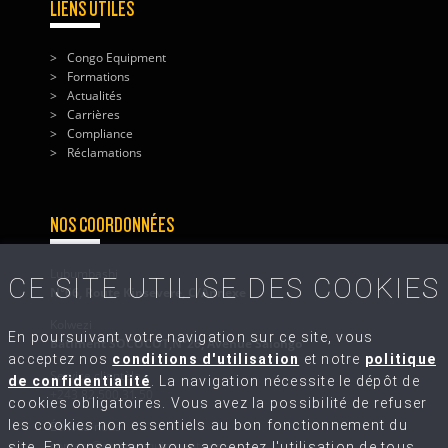
LIENS UTILES
Congo Equipment
Formations
Actualités
Carrières
Compliance
Réclamations
NOS COORDONNÉES
Lubumbashi
CE SITE UTILISE DES COOKIES
N°66, Route Kinsevere, C/Annexe
Kolwezi
En poursuivant votre navigation sur ce site, vous
Bâtiment SOCOCOT,N°26, Avenue Salongo
acceptez nos
conditions d'utilisation
et notre
politique
Service clientèle
de confidentialité
. La navigation nécessite le dépôt de
+243 82 500 31 50
cookies obligatoires. Vous avez la possibilité de refuser
les cookies non essentiels au bon fonctionnement du
Écrivez-nous
contact@congo-equipment.com
site. En consentant, vous acceptez l'utilisation de tous