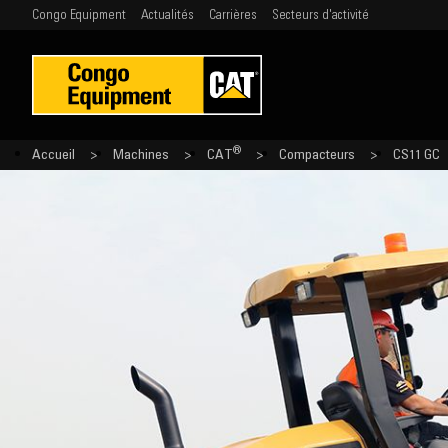
Congo Equipment
Actualités
Carrières
Secteurs d'activité
®
Accueil
Machines
CAT
Compacteurs
CS11 GC