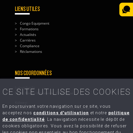
LIENS UTILES
Congo Equipment
Formations
Actualités
Carrières
Compliance
Réclamations
NOS COORDONNÉES
Lubumbashi
CE SITE UTILISE DES COOKIES
N°66, Route Kinsevere, C/Annexe
Kolwezi
En poursuivant votre navigation sur ce site, vous
Bâtiment SOCOCOT,N°26, Avenue Salongo
acceptez nos
conditions d'utilisation
et notre
politique
Service clientèle
de confidentialité
. La navigation nécessite le dépôt de
+243 82 500 31 50
cookies obligatoires. Vous avez la possibilité de refuser
les cookies non essentiels au bon fonctionnement du
Écrivez-nous