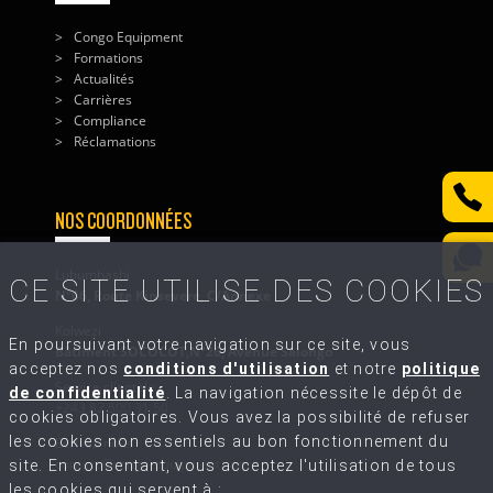
Congo Equipment
Formations
Actualités
Carrières
Compliance
Réclamations
NOS COORDONNÉES
Lubumbashi
CE SITE UTILISE DES COOKIES
N°66, Route Kinsevere, C/Annexe
Kolwezi
En poursuivant votre navigation sur ce site, vous
Bâtiment SOCOCOT,N°26, Avenue Salongo
acceptez nos
conditions d'utilisation
et notre
politique
Service clientèle
de confidentialité
. La navigation nécessite le dépôt de
+243 82 500 31 50
cookies obligatoires. Vous avez la possibilité de refuser
les cookies non essentiels au bon fonctionnement du
Écrivez-nous
contact@congo-equipment.com
site. En consentant, vous acceptez l'utilisation de tous
les cookies qui servent à :