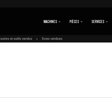
MACHINES
PIÈCES
SERVICES
soires et outils vendus
Scies vendues