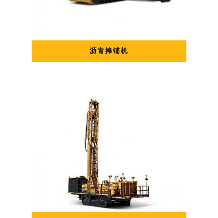
沥青摊铺机