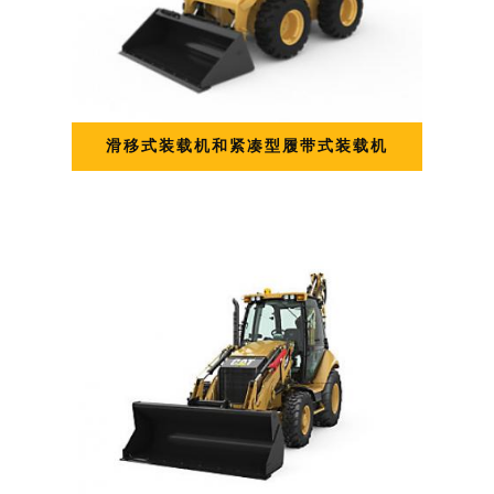
滑移式装载机和紧凑型履带式装载机