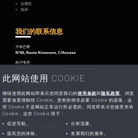
合规性
投诉
我们的联系信息
卢本巴希
N°66, Route Kinsevere, C/Annexe
科卢韦齐
Bâtiment SOCOCOT,N°26, Avenue Salongo
此网站使用 COOKIE
客户服务
+243 82 500 31 50
继续使用此网站即表示您同意我们的
使用条款
和
隐私政策
。浏览
给我们写信
contact@congo-equipment.com
需要放置强制性 Cookie。您有拒绝非必要 Cookie 的选项，这
些 Cookie 不是网站正常运行所必需的。同意即表示您接受所有
Cookie，这些 Cookie 用于：
促进导航。
分析流量。
版权所有© - 保留所有权利。
提高您的体验。
发展我们的服务。
使用条款