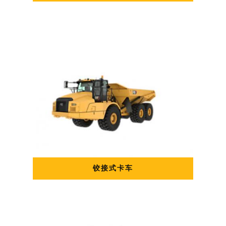
铰接式卡车