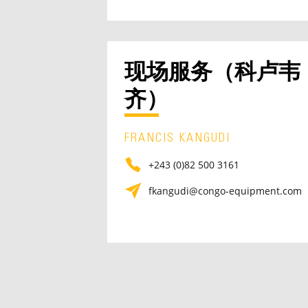
现场服务（科卢韦
齐）
FRANCIS KANGUDI
+243 (0)82 500 3161
fkangudi@congo-equipment.com