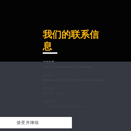
我们的联系信
息
卢本巴希
N°66, Route Kinsevere, C/Annexe
科卢韦齐
Bâtiment SOCOCOT,N°26, Avenue Salongo
客户服务
+243 82 500 31 50
给我们写信
contact@congo-equipment.com
接受并继续