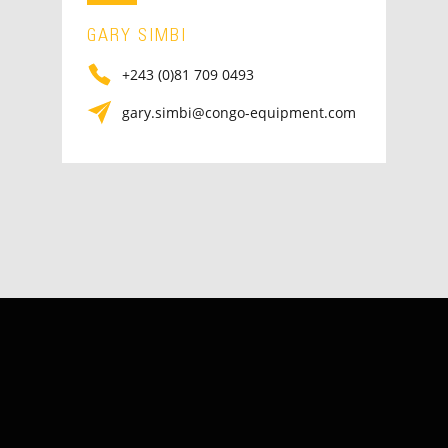
GARY SIMBI
+243 (0)81 709 0493
gary.simbi@congo-equipment.com