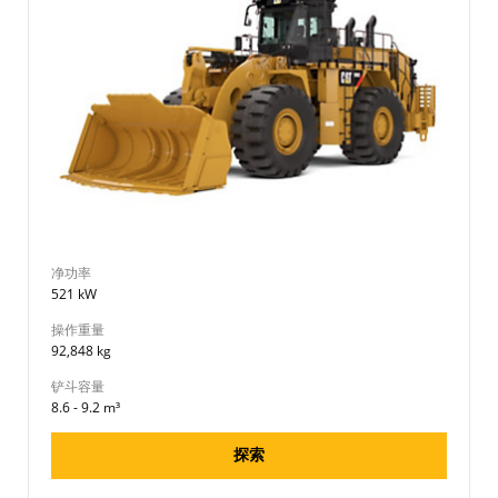
净功率
521 kW
操作重量
92,848 kg
铲斗容量
8.6 - 9.2 m³
探索