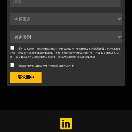
通过勾选此框，我同意刚果网站的使用条款以及Tractafric设备的
隐私政策
，包括Cookie
政策。此同意允许刚果及其授权的第三方提供商跟踪我的网站浏览行为，并在多个地区进行分
析。我了解我的个人信息将被安全存储，并仅在必要时根据所述政策共享。
我同意接收来自刚果设备的营销通信和产品更新。