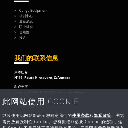
Congo Equipment
培训中心
最新消息
职业机会
合规性
投诉
我们的联系信息
卢本巴希
N°66, Route Kinsevere, C/Annexe
科卢韦齐
Bâtiment SOCOCOT,N°26, Avenue Salongo
此网站使用 COOKIE
客户服务
+243 82 500 31 50
继续使用此网站即表示您同意我们的
使用条款
和
隐私政策
。浏览
给我们写信
contact@congo-equipment.com
需要放置强制性 Cookie。您有拒绝非必要 Cookie 的选项，这