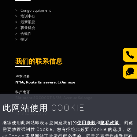
Congo Equipment
培训中心
最新消息
职业机会
合规性
投诉
我们的联系信息
卢本巴希
N°66, Route Kinsevere, C/Annexe
科卢韦齐
Bâtiment SOCOCOT,N°26, Avenue Salongo
此网站使用 COOKIE
客户服务
+243 82 500 31 50
继续使用此网站即表示您同意我们的
使用条款
和
隐私政策
。浏览
给我们写信
contact@congo-equipment.com
需要放置强制性 Cookie。您有拒绝非必要 Cookie 的选项，这
些 Cookie 不是网站正常运行所必需的。同意即表示您接受所有