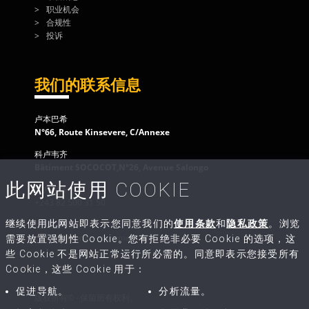
职业机会
合规性
投诉
我们的联系信息
卢本巴希
N°66, Route Kinsevere, C/Annexe
科卢韦齐
Bâtiment SOCOCOT,N°26, Avenue Salongo
此网站使用 COOKIE
客户服务
+243 82 500 31 50
继续使用此网站即表示您同意我们的
使用条款
和
隐私政策
。浏览
给我们写信
contact@congo-equipment.com
需要放置强制性 Cookie。您有拒绝非必要 Cookie 的选项，这
些 Cookie 不是网站正常运行所必需的。同意即表示您接受所有
Cookie，这些 Cookie 用于：
促进导航。
分析流量。
版权所有© - 保留所有权利。