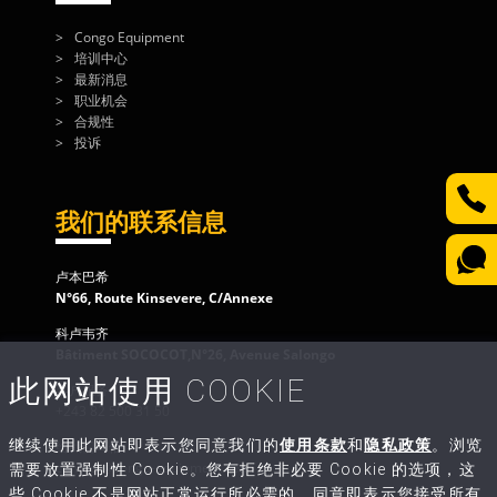
Congo Equipment
培训中心
最新消息
职业机会
合规性
投诉
我们的联系信息
卢本巴希
N°66, Route Kinsevere, C/Annexe
科卢韦齐
Bâtiment SOCOCOT,N°26, Avenue Salongo
此网站使用 COOKIE
客户服务
+243 82 500 31 50
继续使用此网站即表示您同意我们的
使用条款
和
隐私政策
。浏览
给我们写信
contact@congo-equipment.com
需要放置强制性 Cookie。您有拒绝非必要 Cookie 的选项，这
些 Cookie 不是网站正常运行所必需的。同意即表示您接受所有