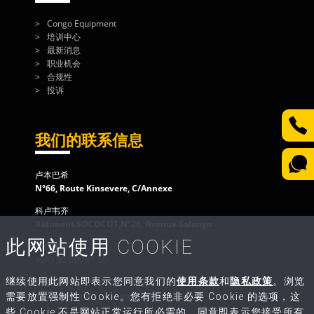
Congo Equipment
培训中心
最新消息
职业机会
合规性
投诉
我们的联系信息
卢本巴希
N°66, Route Kinsevere, C/Annexe
科卢韦齐
Bâtiment SOCOCOT,N°26, Avenue Salongo
此网站使用 COOKIE
客户服务
+243 82 500 31 50
继续使用此网站即表示您同意我们的
使用条款
和
隐私政策
。浏览
给我们写信
contact@congo-equipment.com
需要放置强制性 Cookie。您有拒绝非必要 Cookie 的选项，这
些 Cookie 不是网站正常运行所必需的。同意即表示您接受所有