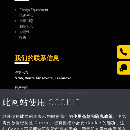
Congo Equipment
培训中心
最新消息
职业机会
合规性
投诉
我们的联系信息
卢本巴希
N°66, Route Kinsevere, C/Annexe
科卢韦齐
Bâtiment SOCOCOT,N°26, Avenue Salongo
此网站使用 COOKIE
客户服务
+243 82 500 31 50
继续使用此网站即表示您同意我们的
使用条款
和
隐私政策
。浏览
给我们写信
contact@congo-equipment.com
需要放置强制性 Cookie。您有拒绝非必要 Cookie 的选项，这
些 Cookie 不是网站正常运行所必需的。同意即表示您接受所有