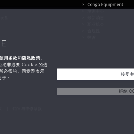
Congo Equipment
培训中心
设备
最新消息
职业机会
合规性
投诉
E
使用条款
和
隐私政策
。
绝非必要 Cookie 的选
运行所必需的。同意即表示
接受
 用于：
拒绝 CO
议
销售与维修条款