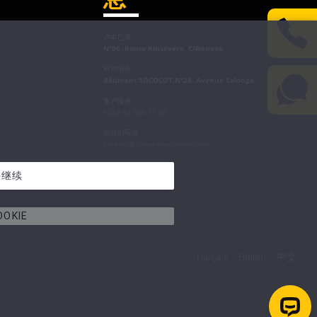
卢本巴希
N°66, Route Kinsevere, C/Annexe
科卢韦齐
Bâtiment SOCOCOT,N°26, Avenue Salongo
客户服务
+243 82 500 31 50
给我们写信
contact@congo-equipment.com
并继续
OKIE
Français
English
中文