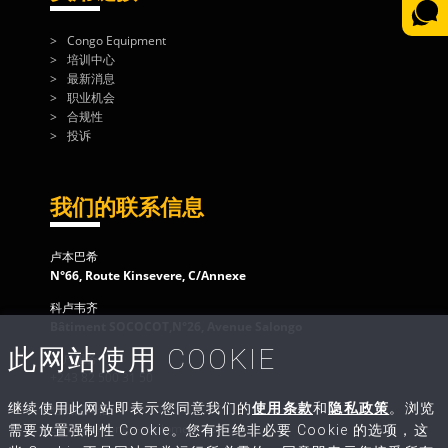
Congo Equipment
培训中心
最新消息
职业机会
合规性
投诉
我们的联系信息
卢本巴希
N°66, Route Kinsevere, C/Annexe
科卢韦齐
Bâtiment SOCOCOT,N°26, Avenue Salongo
此网站使用 COOKIE
客户服务
+243 82 500 31 50
继续使用此网站即表示您同意我们的
使用条款
和
隐私政策
。浏览
给我们写信
contact@congo-equipment.com
需要放置强制性 Cookie。您有拒绝非必要 Cookie 的选项，这